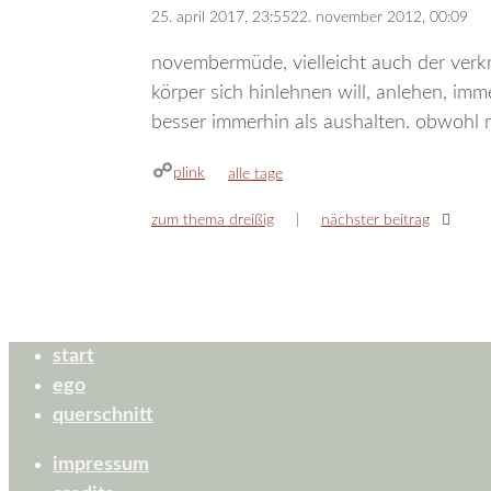
25. april 2017, 23:55
22. november 2012, 00:09
novembermüde, vielleicht auch der verkr
körper sich hinlehnen will, anlehen, imme
besser immerhin als aushalten. obwohl mi
plink
kategorien
alle tage
zum thema dreißig
nächster beitrag
start
ego
querschnitt
impressum