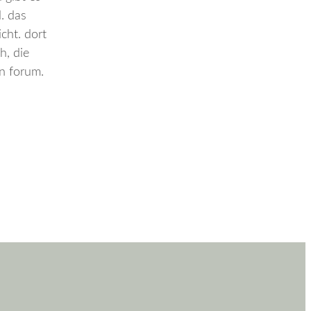
. das
cht. dort
h, die
in forum.