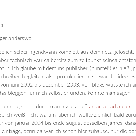
23
nger anderswo.
abe ich selber irgendwann komplett aus dem netz gelöscht. 
 aber technisch war es bereits zum zeitpunkt seines entste
baut, ich glaube mit dem ms publisher. (himmel!) es hieß „p
hreiben begleiten, also protokollieren. so war die idee. es
r von juni 2002 bis dezember 2003. von blogs wusste ich 
 das bloggen für mich selbst erfunden. könnte man sagen.
 und liegt nun dort im archiv. es hieß
ad acta : ad absurd
gt. ich weiß nicht warum, aber ich wollte ziemlich bald zur
 nur von januar 2004 bis ende august desselben jahres. da
e einträge, denn da war ich schon hier zuhause. nur die d