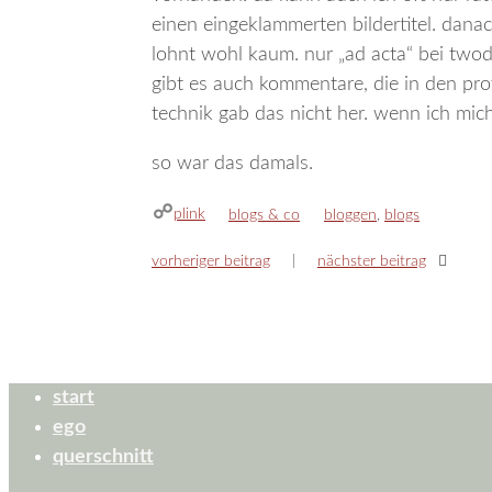
einen eingeklammerten bildertitel. danac
lohnt wohl kaum. nur „ad acta“ bei twod
gibt es auch kommentare, die in den prot
technik gab das nicht her. wenn ich mich
so war das damals.
plink
kategorien
schlagwörter
blogs & co
bloggen
,
blogs
vorheriger beitrag
nächster beitrag
start
ego
querschnitt