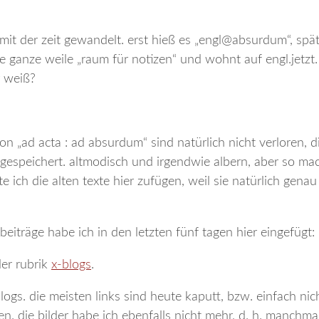
 mit der zeit gewandelt. erst hieß es „engl@absurdum“, spä
 ganze weile „raum für notizen“ und wohnt auf engl.jetzt.
r weiß?
on „ad acta : ad absurdum“ sind natürlich nicht verloren, 
 gespeichert. altmodisch und irgendwie albern, aber so mac
ich die alten texte hier zufügen, weil sie natürlich genau
beiträge habe ich in den letzten fünf tagen hier eingefügt:
der rubrik
x-blogs
.
blogs. die meisten links sind heute kaputt, bzw. einfach ni
n. die bilder habe ich ebenfalls nicht mehr, d. h. manchmal