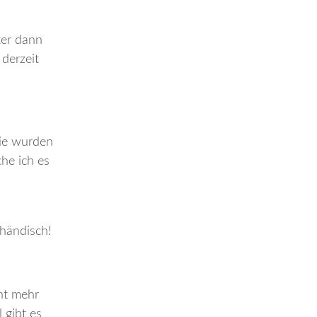
ter dann
 derzeit
die wurden
he ich es
 händisch!
cht mehr
 gibt es