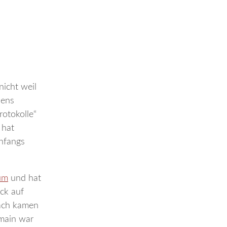
nicht weil
hens
rotokolle“
 hat
anfangs
um
und hat
ück auf
nach kamen
omain war