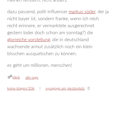
meinen fenstern, nicht anders.
dazu passend, polit-influencer
markus söder
, der ja
nicht bayer ist, sondern franke, wenn ich mich
recht erinnere. er vermarktete ausgerechnet
gestern (oder doch schon am sonntag?) die
glorreiche vorstellung
, die in deutschland
wachsende armut zusätzlich noch ein klein
bisschen ausquetschen zu können.
es geht um millionen. menschen!
plink
kategorien
alle tage
keine klagen/106
synagoge am jakobsplatz