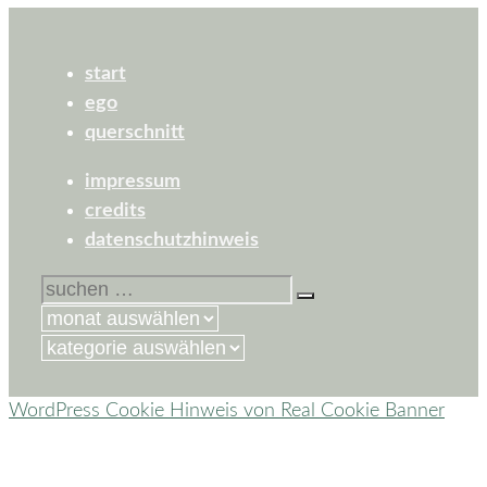
start
ego
querschnitt
impressum
credits
datenschutzhinweis
suchen
nach:
kategorien
WordPress Cookie Hinweis von Real Cookie Banner