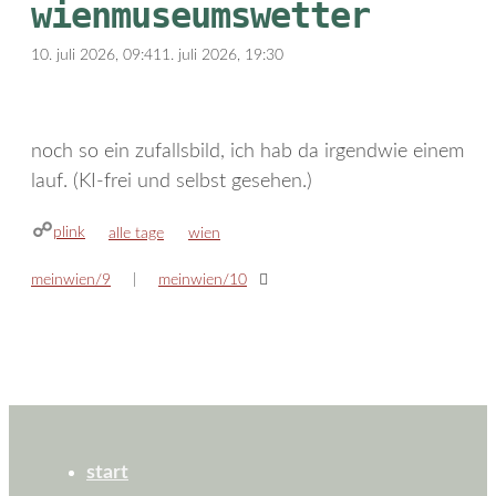
wienmuseumswetter
10. juli 2026, 09:41
1. juli 2026, 19:30
noch so ein zufallsbild, ich hab da irgendwie einem
lauf. (KI-frei und selbst gesehen.)
plink
kategorien
schlagwörter
alle tage
wien
meinwien/9
meinwien/10
start