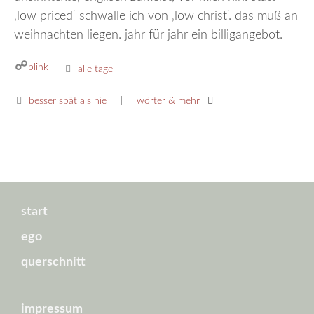
‚low priced‘ schwalle ich von ‚low christ‘. das muß an
weihnachten liegen. jahr für jahr ein billigangebot.
plink
kategorien
alle tage
besser spät als nie
wörter & mehr
start
ego
querschnitt
impressum