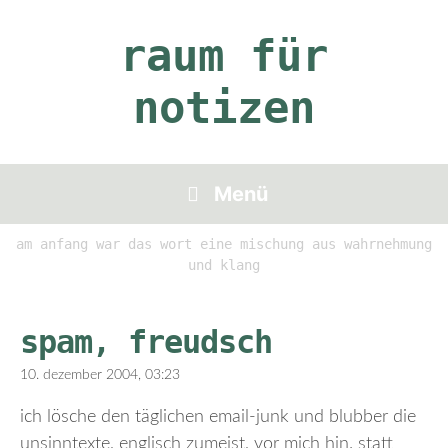
Zum
Inhalt
raum für
springen
notizen
Menü
am anfang war das wort eine mischung aus wahrnehmung
und klang
spam, freudsch
10. dezember 2004, 03:23
ich lösche den täglichen email-junk und blubber die
unsinntexte, englisch zumeist, vor mich hin. statt