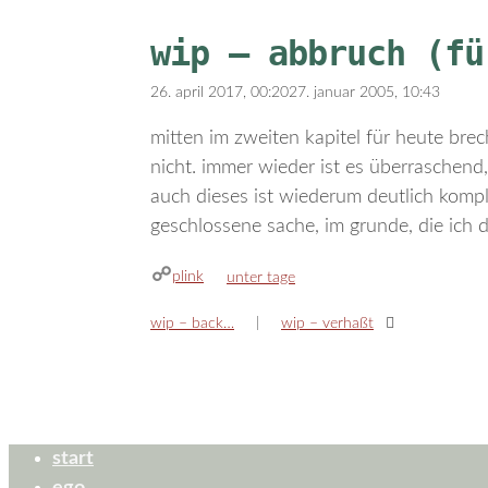
wip – abbruch (fü
26. april 2017, 00:20
27. januar 2005, 10:43
mitten im zweiten kapitel für heute brec
nicht. immer wieder ist es überraschend,
auch dieses ist wiederum deutlich kompl
geschlossene sache, im grunde, die ich 
plink
kategorien
unter tage
wip – back…
wip – verhaßt
start
ego