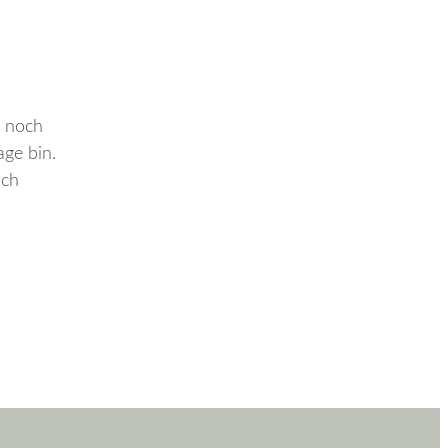
h noch
age bin.
ich