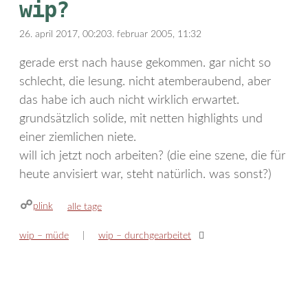
wip?
26. april 2017, 00:20
3. februar 2005, 11:32
gerade erst nach hause gekommen. gar nicht so
schlecht, die lesung. nicht atemberaubend, aber
das habe ich auch nicht wirklich erwartet.
grundsätzlich solide, mit netten highlights und
einer ziemlichen niete.
will ich jetzt noch arbeiten? (die eine szene, die für
heute anvisiert war, steht natürlich. was sonst?)
plink
kategorien
alle tage
wip – müde
wip – durchgearbeitet