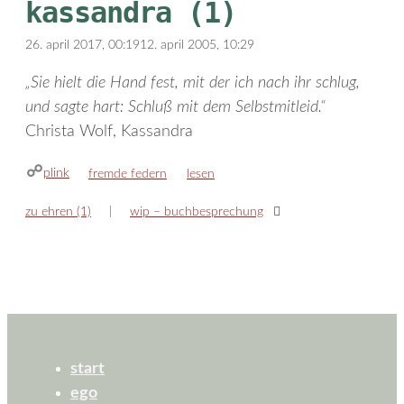
kassandra (1)
26. april 2017, 00:19
12. april 2005, 10:29
„Sie hielt die Hand fest, mit der ich nach ihr schlug,
und sagte hart: Schluß mit dem Selbstmitleid.“
Christa Wolf, Kassandra
plink
kategorien
schlagwörter
fremde federn
lesen
zu ehren (1)
wip – buchbesprechung
start
ego