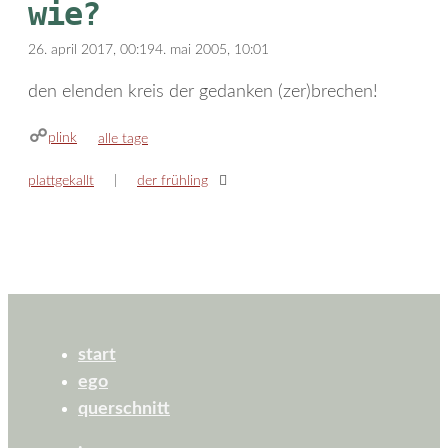
wie?
26. april 2017, 00:19
4. mai 2005, 10:01
den elenden kreis der gedanken (zer)brechen!
plink
kategorien
alle tage
plattgekallt
der frühling
start
ego
querschnitt