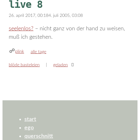
live 8
26. april 2017, 00:18
4. juli 2005, 03:08
seelenlos?
– nicht ganz von der hand zu weisen,
muß ich gestehen.
plink
kategorien
alle tage
blöde basteleien
geladen
start
ego
querschnitt