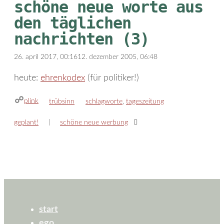
schöne neue worte aus
den täglichen
nachrichten (3)
26. april 2017, 00:16
12. dezember 2005, 06:48
heute:
ehrenkodex
(für politiker!)
plink
kategorien
schlagwörter
trübsinn
schlagworte
,
tageszeitung
geplant!
schöne neue werbung
start
ego