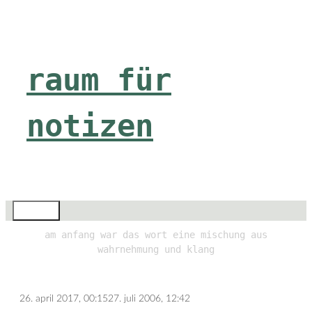
Zum
Inhalt
springen
raum für
notizen
Menü
am anfang war das wort eine mischung aus
wahrnehmung und klang
26. april 2017, 00:15
27. juli 2006, 12:42