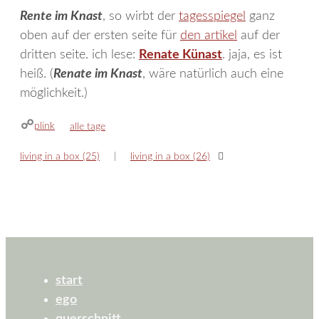
Rente im Knast
, so wirbt der
tagesspiegel
ganz
oben auf der ersten seite für
den artikel
auf der
dritten seite. ich lese:
Renate Künast
. jaja, es ist
heiß. (
Renate im Knast
, wäre natürlich auch eine
möglichkeit.)
plink
kategorien
alle tage
living in a box (25)
living in a box (26)
start
ego