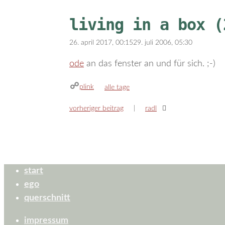
living in a box (
26. april 2017, 00:15
29. juli 2006, 05:30
ode
an das fenster an und für sich. ;-)
plink
kategorien
alle tage
vorheriger beitrag
radl
start
ego
querschnitt
impressum