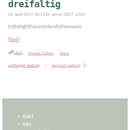
dreifaltig
26. april 2017, 00:13
26. januar 2007, 12:01
tothelighthouseorlandothewaves
[
hint
]
plink
kategorien
schlagwörter
fremde federn
lesen
vorheriger beitrag
beyond cooking
start
ego