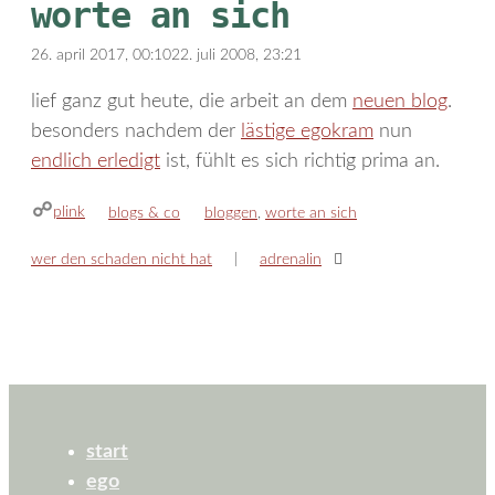
worte an sich
26. april 2017, 00:10
22. juli 2008, 23:21
lief ganz gut heute, die arbeit an dem
neuen blog
.
besonders nachdem der
lästige egokram
nun
endlich erledigt
ist, fühlt es sich richtig prima an.
plink
kategorien
schlagwörter
blogs & co
bloggen
,
worte an sich
wer den schaden nicht hat
adrenalin
start
ego