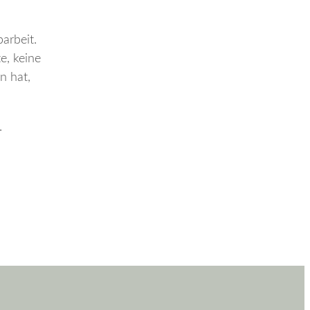
barbeit.
te, keine
n hat,
.