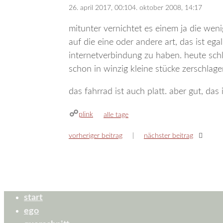
26. april 2017, 00:10
4. oktober 2008, 14:17
mitunter vernichtet es einem ja die wenig
auf die eine oder andere art, das ist egal
internetverbindung zu haben. heute schlä
schon in winzig kleine stücke zerschlagen
das fahrrad ist auch platt. aber gut, das
plink
kategorien
alle tage
vorheriger beitrag
nächster beitrag
start
ego