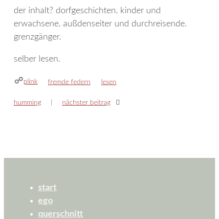
der inhalt? dorfgeschichten. kinder und
erwachsene. außdenseiter und durchreisende.
grenzgänger.
selber lesen.
plink
kategorien
schlagwörter
fremde federn
lesen
humming
nächster beitrag
start
ego
querschnitt