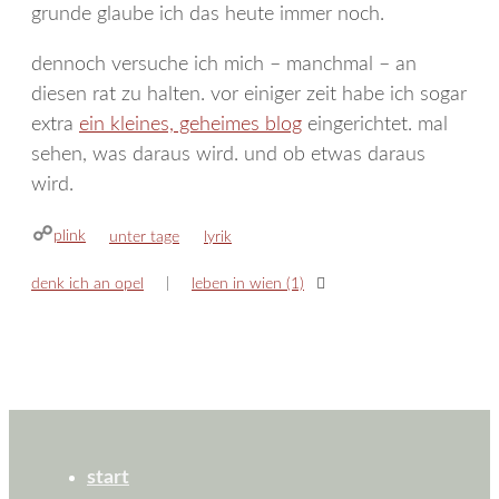
grunde glaube ich das heute immer noch.
dennoch versuche ich mich – manchmal – an
diesen rat zu halten. vor einiger zeit habe ich sogar
extra
ein kleines, geheimes blog
eingerichtet. mal
sehen, was daraus wird. und ob etwas daraus
wird.
plink
kategorien
schlagwörter
unter tage
lyrik
denk ich an opel
leben in wien (1)
start