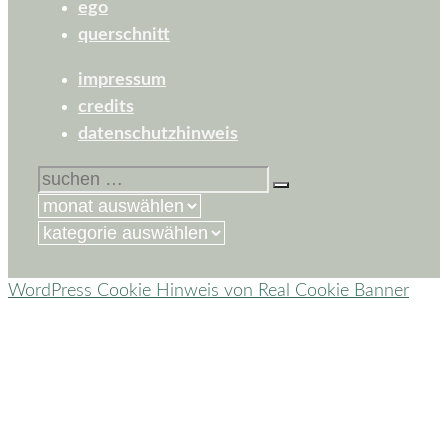
ego
querschnitt
impressum
credits
datenschutzhinweis
suchen
nach:
kategorien
WordPress Cookie Hinweis von Real Cookie Banner