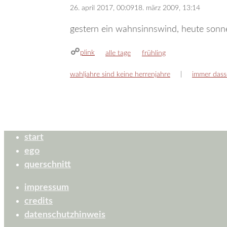
26. april 2017, 00:09
18. märz 2009, 13:14
gestern ein wahnsinnswind, heute sonne s
plink
kategorien
schlagwörter
alle tage
frühling
wahljahre sind keine herrenjahre
immer dasse
start
ego
querschnitt
impressum
credits
datenschutzhinweis