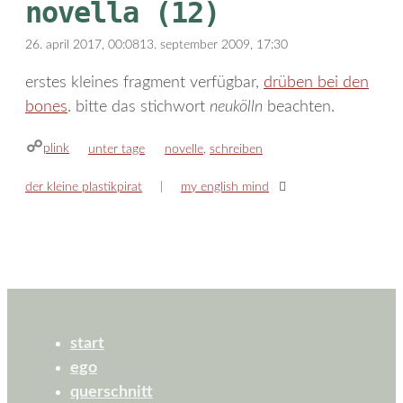
novella (12)
26. april 2017, 00:08
13. september 2009, 17:30
erstes kleines fragment verfügbar,
drüben bei den
bones
. bitte das stichwort
neukölln
beachten.
plink
kategorien
schlagwörter
unter tage
novelle
,
schreiben
der kleine plastikpirat
my english mind
start
ego
querschnitt