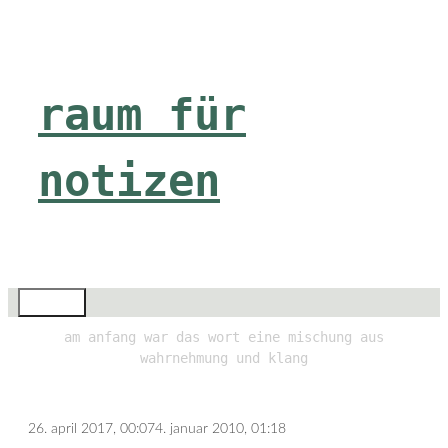
Zum
Inhalt
springen
raum für
notizen
Menü
am anfang war das wort eine mischung aus
wahrnehmung und klang
26. april 2017, 00:07
4. januar 2010, 01:18