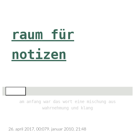
Zum
Inhalt
springen
raum für
notizen
Menü
am anfang war das wort eine mischung aus
wahrnehmung und klang
26. april 2017, 00:07
9. januar 2010, 21:48