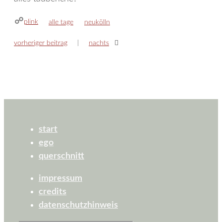
plink
kategorien
schlagwörter
alle tage
neukölln
vorheriger beitrag
nachts
start
ego
querschnitt
impressum
credits
datenschutzhinweis