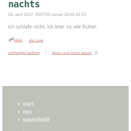
nachts
26. april 2017, 00:07
10. januar 2010, 01:53
ich schlafe nicht, ich lese. so wie früher.
plink
kategorien
alle tage
vorheriger beitrag
lesen und lesen lassen
start
ego
querschnitt