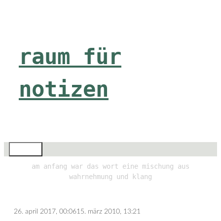
Zum
Inhalt
springen
raum für
notizen
Menü
am anfang war das wort eine mischung aus
wahrnehmung und klang
26. april 2017, 00:06
15. märz 2010, 13:21