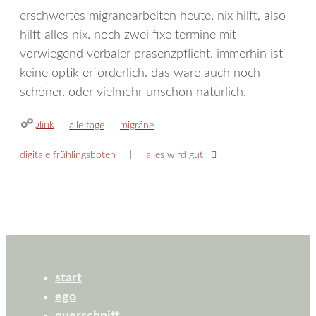
erschwertes migränearbeiten heute. nix hilft, also
hilft alles nix. noch zwei fixe termine mit
vorwiegend verbaler präsenzpflicht. immerhin ist
keine optik erforderlich. das wäre auch noch
schöner. oder vielmehr unschön natürlich.
plink
kategorien
schlagwörter
alle tage
migräne
digitale frühlingsboten
alles wird gut
start
ego