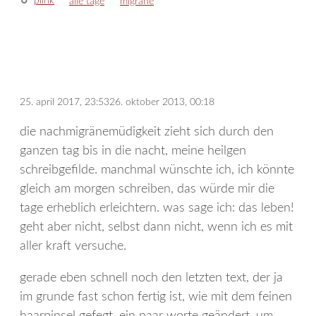
plink
kategorien
schlagwörter
alle tage
migräne
25. april 2017, 23:53
26. oktober 2013, 00:18
die nachmigränemüdigkeit zieht sich durch den
ganzen tag bis in die nacht, meine heilgen
schreibgefilde. manchmal wünschte ich, ich könnte
gleich am morgen schreiben, das würde mir die
tage erheblich erleichtern. was sage ich: das leben!
geht aber nicht, selbst dann nicht, wenn ich es mit
aller kraft versuche.
gerade eben schnell noch den letzten text, der ja
im grunde fast schon fertig ist, wie mit dem feinen