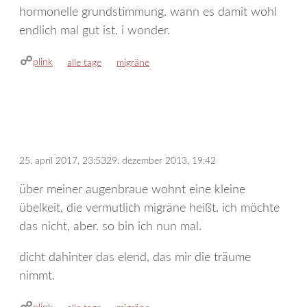
hormonelle grundstimmung. wann es damit wohl
endlich mal gut ist. i wonder.
plink
kategorien
schlagwörter
alle tage
migräne
25. april 2017, 23:53
29. dezember 2013, 19:42
über meiner augenbraue wohnt eine kleine
übelkeit, die vermutlich migräne heißt. ich möchte
das nicht, aber. so bin ich nun mal.
dicht dahinter das elend, das mir die träume
nimmt.