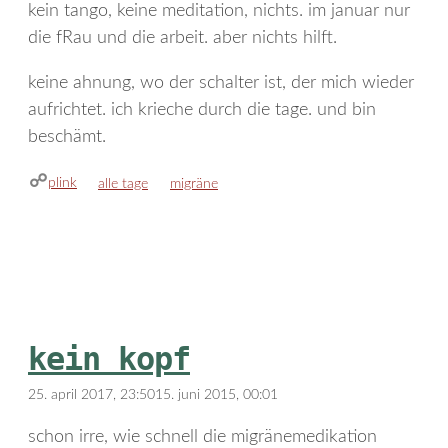
kein tango, keine meditation, nichts. im januar nur
die fRau und die arbeit. aber nichts hilft.
keine ahnung, wo der schalter ist, der mich wieder
aufrichtet. ich krieche durch die tage. und bin
beschämt.
plink
kategorien
schlagwörter
alle tage
migräne
kein kopf
25. april 2017, 23:50
15. juni 2015, 00:01
schon irre, wie schnell die migränemedikation