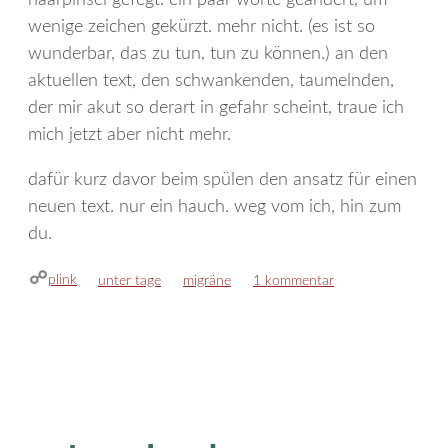
haarpinsel gefegt. ein paar worte geändert, um
wenige zeichen gekürzt. mehr nicht. (es ist so
wunderbar, das zu tun, tun zu können.) an den
aktuellen text, den schwankenden, taumelnden,
der mir akut so derart in gefahr scheint, traue ich
mich jetzt aber nicht mehr.
dafür kurz davor beim spülen den ansatz für einen
neuen text. nur ein hauch. weg vom ich, hin zum
du.
plink
kategorien
schlagwörter
unter tage
migräne
1 kommentar