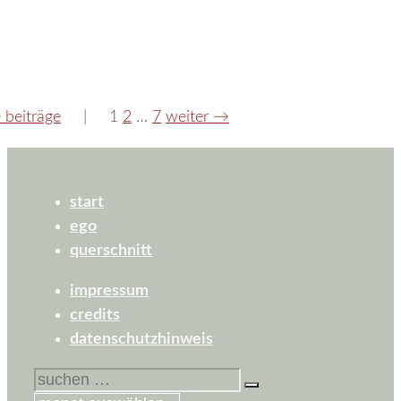
seite
seite
seite
e beiträge
1
2
…
7
weiter
→
start
ego
querschnitt
impressum
credits
datenschutzhinweis
suchen