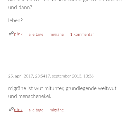
und dann?
leben?
plink
kategorien
schlagwörter
alle tage
migräne
1 kommentar
25. april 2017, 23:54
17. september 2013, 13:36
migräne ist wut mitunter, grundlegende weltwut.
und menschenekel.
plink
kategorien
schlagwörter
alle tage
migräne