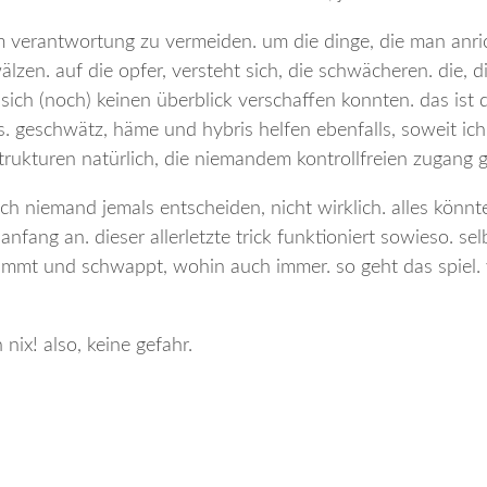
um verantwortung zu vermeiden. um die dinge, die man anri
lzen. auf die opfer, versteht sich, die schwächeren. die, d
 sich (noch) keinen überblick verschaffen konnten. das ist 
s. geschwätz, häme und hybris helfen ebenfalls, soweit ich
trukturen natürlich, die niemandem kontrollfreien zugang
ch niemand jemals entscheiden, nicht wirklich. alles könnt
fang an. dieser allerletzte trick funktioniert sowieso. sel
wimmt und schwappt, wohin auch immer. so geht das spiel. 
nix! also, keine gefahr.