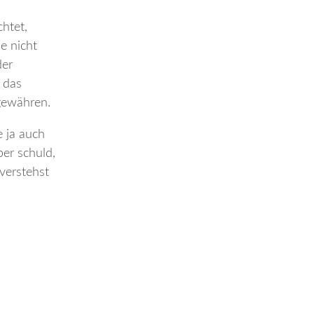
chtet,
ie nicht
der
 das
 gewähren.
e ja auch
ber schuld,
verstehst