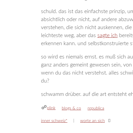
schuld. das ist das einfachste prinzip, 
absichtlich oder nicht, auf andere abzuwä
verstehen, die sich nicht auskennen, die
leichteste weg, aber das
sagte ich
bereit
erkennen kann. und selbstkonstruierte s
so wird es niemals ernst. es muß sich au
ganz anders gemeint gewesen sein, von an
wenn du das nicht verstehst. alles sch
du?
schwamm drüber. auf die art entsteht eh 
plink
kategorien
schlagwörter
blogs & co
republica
inner schweiz*
worte an sich