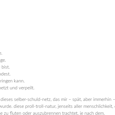
e.
ge.
bist.
ndest.
ringen kann.
etzt und verpeilt.
 dieses selber-schuld-netz, das mir – spät, aber immerhin –
rde. diese proll-troll-natur, jenseits aller menschlichkeit, 
e zu fluten oder auszubrennen trachtet, je nach dem.