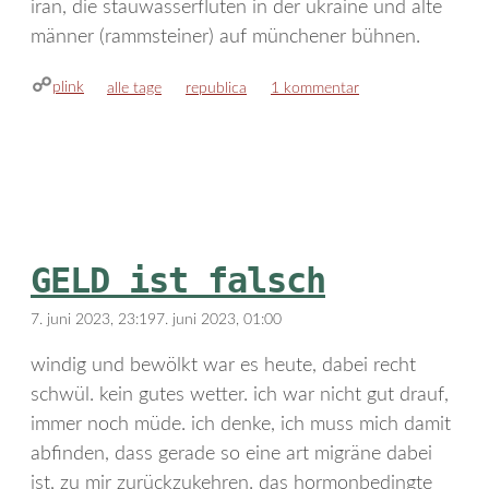
iran, die stauwasserfluten in der ukraine und alte
männer (rammsteiner) auf münchener bühnen.
plink
kategorien
schlagwörter
alle tage
republica
1 kommentar
GELD ist falsch
7. juni 2023, 23:19
7. juni 2023, 01:00
windig und bewölkt war es heute, dabei recht
schwül. kein gutes wetter. ich war nicht gut drauf,
immer noch müde. ich denke, ich muss mich damit
abfinden, dass gerade so eine art migräne dabei
ist, zu mir zurückzukehren. das hormonbedingte