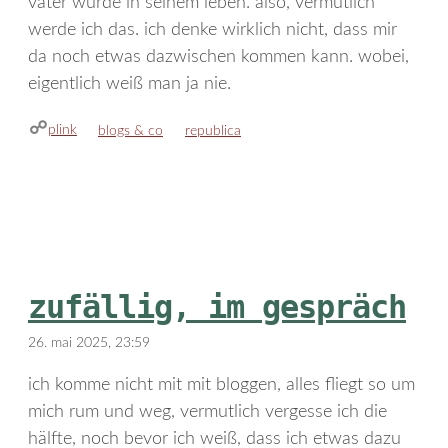
vater wurde in seinem leben. also, vermutlich
werde ich das. ich denke wirklich nicht, dass mir
da noch etwas dazwischen kommen kann. wobei,
eigentlich weiß man ja nie.
plink
kategorien
schlagwörter
blogs & co
republica
zufällig, im gespräch
26. mai 2025, 23:59
ich komme nicht mit mit bloggen, alles fliegt so um
mich rum und weg, vermutlich vergesse ich die
hälfte, noch bevor ich weiß, dass ich etwas dazu