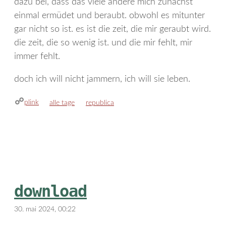
dazu bei, dass das viele andere mich zunächst
einmal ermüdet und beraubt. obwohl es mitunter
gar nicht so ist. es ist die zeit, die mir geraubt wird.
die zeit, die so wenig ist. und die mir fehlt, mir
immer fehlt.
doch ich will nicht jammern, ich will sie leben.
plink
kategorien
schlagwörter
alle tage
republica
download
30. mai 2024, 00:22