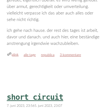
geredet, eigentlich überall. es wird wenig geredet
über armut, gerechtigkeit oder umverteilung.
vielleicht verpasse ich das aber auch alles oder
sehe nicht richtig.
ich gehe nach hause. der rest des tages ist arbeit,
davor und danach. und auch hier, eine beständige
anstrengung irgendwie wachzubleiben.
plink
kategorien
schlagwörter
alle tage
republica
3 kommentare
short circuit
7. juni 2023, 23:56
5. juni 2023, 23:07