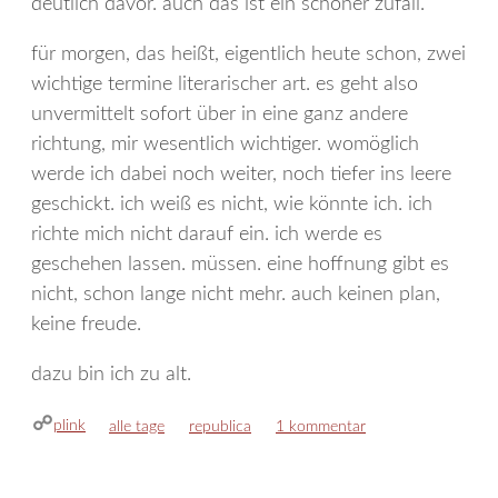
deutlich davor. auch das ist ein schöner zufall.
für morgen, das heißt, eigentlich heute schon, zwei
wichtige termine literarischer art. es geht also
unvermittelt sofort über in eine ganz andere
richtung, mir wesentlich wichtiger. womöglich
werde ich dabei noch weiter, noch tiefer ins leere
geschickt. ich weiß es nicht, wie könnte ich. ich
richte mich nicht darauf ein. ich werde es
geschehen lassen. müssen. eine hoffnung gibt es
nicht, schon lange nicht mehr. auch keinen plan,
keine freude.
dazu bin ich zu alt.
plink
kategorien
schlagwörter
alle tage
republica
1 kommentar