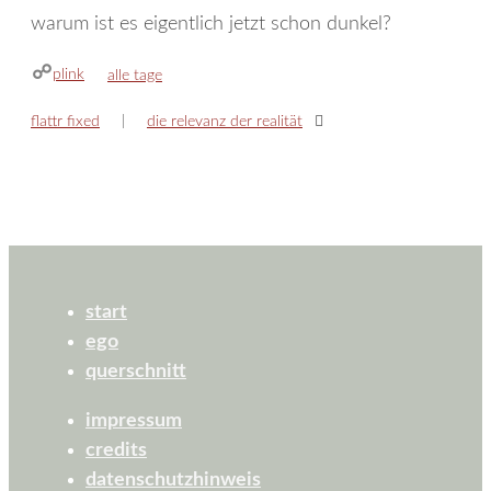
warum ist es eigentlich jetzt schon dunkel?
plink
kategorien
alle tage
flattr fixed
die relevanz der realität
start
ego
querschnitt
impressum
credits
datenschutzhinweis