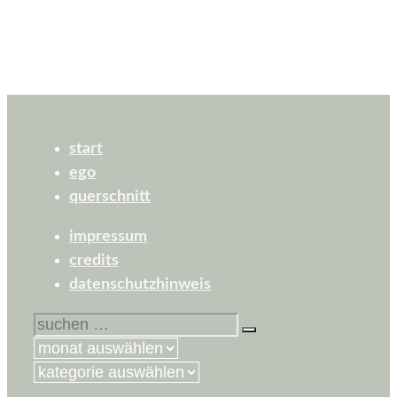
start
ego
querschnitt
impressum
credits
datenschutzhinweis
suchen
nach:
kategorien