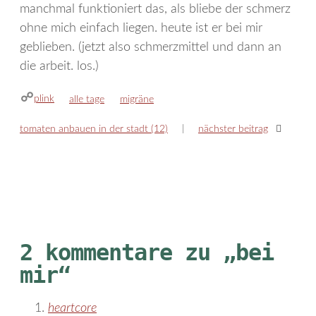
manchmal funktioniert das, als bliebe der schmerz
ohne mich einfach liegen. heute ist er bei mir
geblieben. (jetzt also schmerzmittel und dann an
die arbeit. los.)
plink
kategorien
schlagwörter
alle tage
migräne
tomaten anbauen in der stadt (12)
nächster beitrag
2 kommentare zu „bei
mir“
heartcore