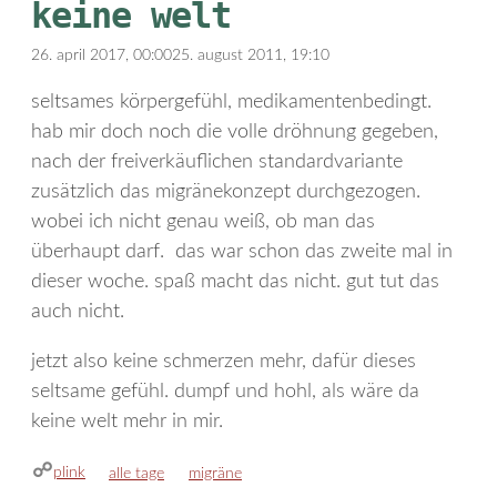
keine welt
26. april 2017, 00:00
25. august 2011, 19:10
seltsames körpergefühl, medikamentenbedingt.
hab mir doch noch die volle dröhnung gegeben,
nach der freiverkäuflichen standardvariante
zusätzlich das migränekonzept durchgezogen.
wobei ich nicht genau weiß, ob man das
überhaupt darf. das war schon das zweite mal in
dieser woche. spaß macht das nicht. gut tut das
auch nicht.
jetzt also keine schmerzen mehr, dafür dieses
seltsame gefühl. dumpf und hohl, als wäre da
keine welt mehr in mir.
plink
kategorien
schlagwörter
alle tage
migräne