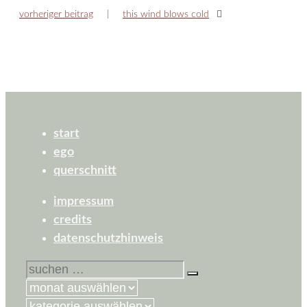
vorheriger beitrag
this wind blows cold
start
ego
querschnitt
impressum
credits
datenschutzhinweis
suchen
nach:
kategorien