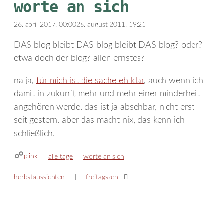
worte an sich
26. april 2017, 00:00
26. august 2011, 19:21
DAS blog bleibt DAS blog bleibt DAS blog? oder?
etwa doch der blog? allen ernstes?
na ja,
für mich ist die sache eh klar
, auch wenn ich
damit in zukunft mehr und mehr einer minderheit
angehören werde. das ist ja absehbar, nicht erst
seit gestern. aber das macht nix, das kenn ich
schließlich.
plink
kategorien
schlagwörter
alle tage
worte an sich
herbstaussichten
freitagszen