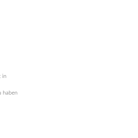
 in
zu haben