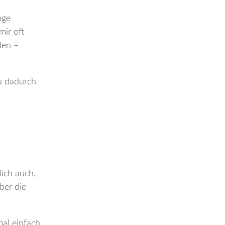
äge
mir oft
den –
au dadurch
lich auch,
ber die
mal einfach