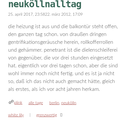
neuköllnalltag
25. april 2017, 23:58
22. märz 2012, 17:09
die heizung ist aus und die balkontür steht offen,
den ganzen tag schon. von draußen dringen
gentrifikationsgeräusche herein, rollkofferrollen
und gehämmer. penetrant ist die dielenschleiferei
von gegenüber, die vor drei stunden eingesetzt
hat. eigentlich vor drei tagen schon, aber die sind
wohl immer noch nicht fertig. und es ist ja nicht
so, daß ich das nicht auch gemacht hätte, gleich
als erstes, als ich vor acht jahren herkam.
plink
kategorien
schlagwörter
alle tage
berlin
,
neukölln
white lily
grenzwertig