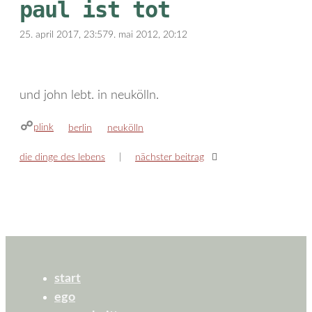
paul ist tot
25. april 2017, 23:57
9. mai 2012, 20:12
und john lebt. in neukölln.
plink
kategorien
schlagwörter
berlin
neukölln
die dinge des lebens
nächster beitrag
start
ego