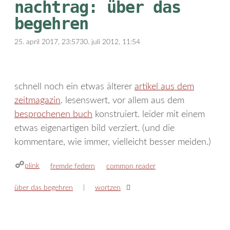
nachtrag: über das
begehren
25. april 2017, 23:57
30. juli 2012, 11:54
schnell noch ein etwas älterer
artikel aus dem
zeitmagazin
. lesenswert, vor allem aus dem
besprochenen buch
konstruiert. leider mit einem
etwas eigenartigen bild verziert. (und die
kommentare, wie immer, vielleicht besser meiden.)
plink
kategorien
schlagwörter
fremde federn
common reader
über das begehren
wortzen