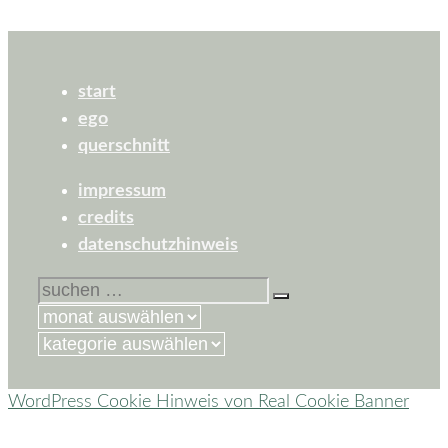
start
ego
querschnitt
impressum
credits
datenschutzhinweis
suchen
nach:
kategorien
WordPress Cookie Hinweis von Real Cookie Banner