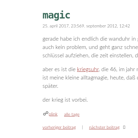
magic
25. april 2017, 23:56
9. september 2012, 12:42
gerade habe ich endlich die wanduhr in g
auch kein problem, und geht ganz schnel
schlüssel aufziehen, die zeit einstellen
aber es ist die
kriegsuhr
, die 46, im jah
ist meine kleine alltagmagie, heute, daß 
später.
der krieg ist vorbei.
plink
kategorien
alle tage
vorheriger beitrag
nächster beitrag