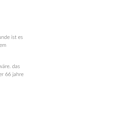
unde ist es
dem
wäre. das
er 66 jahre