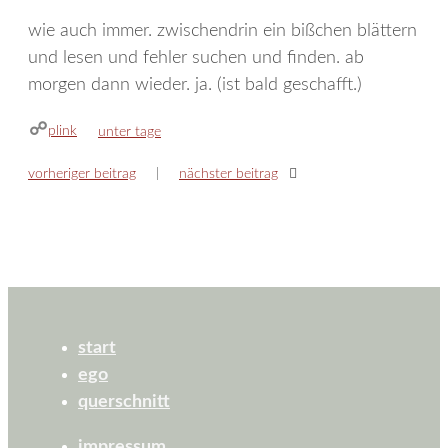
wie auch immer. zwischendrin ein bißchen blättern
und lesen und fehler suchen und finden. ab
morgen dann wieder. ja. (ist bald geschafft.)
plink
kategorien
unter tage
vorheriger beitrag
nächster beitrag
start
ego
querschnitt
impressum