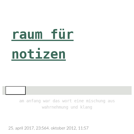
Zum
Inhalt
springen
raum für
notizen
Menü
am anfang war das wort eine mischung aus
wahrnehmung und klang
25. april 2017, 23:56
4. oktober 2012, 11:57