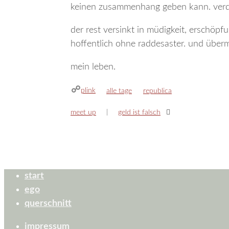
keinen zusammenhang geben kann. ver
der rest versinkt in müdigkeit, erschöp
hoffentlich ohne raddesaster. und über
mein leben.
plink
kategorien
schlagwörter
alle tage
republica
meet up
geld ist falsch
start
ego
querschnitt
impressum