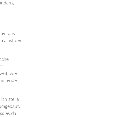
 ändern,
ter, das
mal ist der
woche
hr
 wut, wie
, am ende
ich stelle
t umgebaut.
ass es da