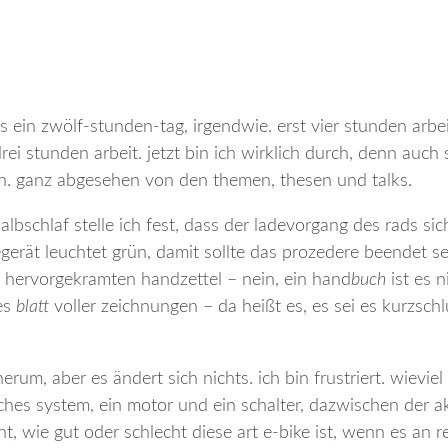
s ein zwölf-stunden-tag, irgendwie. erst vier stunden arbe
ei stunden arbeit. jetzt bin ich wirklich durch, denn auch 
ch. ganz abgesehen von den themen, thesen und talks.
lbschlaf stelle ich fest, dass der ladevorgang des rads sic
egerät leuchtet grün, damit sollte das prozedere beendet se
ilig hervorgekramten handzettel – nein, ein hand
buch
ist es n
ßes
blatt
voller zeichnungen – da heißt es, es sei es kurzschl
rum, aber es ändert sich nichts. ich bin frustriert. wieviel
faches system, ein motor und ein schalter, dazwischen der a
ht, wie gut oder schlecht diese art e-bike ist, wenn es an 