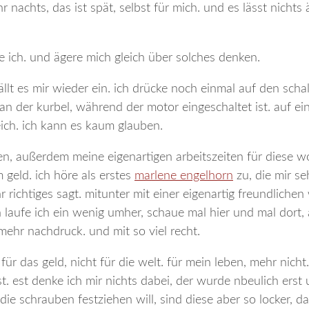
r nachts, das ist spät, selbst für mich. und es lässt nichts
ke ich. und ägere mich gleich über solches denken.
llt es mir wieder ein. ich drücke noch einmal auf den schal
 an der kurbel, während der motor eingeschaltet ist. auf ein
eich. ich kann es kaum glauben.
eren, außerdem meine eigenartigen arbeitszeiten für diese 
 geld. ich höre als erstes
marlene engelhorn
zu, die mir se
hr richtiges sagt. mitunter mit einer eigenartig freundlichen
n laufe ich ein wenig umher, schaue mal hier und mal dort
 mehr nachdruck. und mit so viel recht.
ür das geld, nicht für die welt. für mein leben, mehr nicht. 
ist. est denke ich mir nichts dabei, der wurde nbeulich ers
die schrauben festziehen will, sind diese aber so locker, d