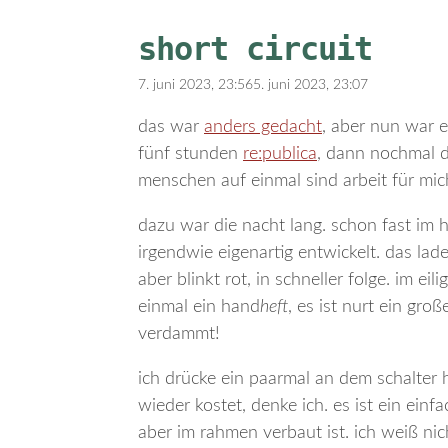
short circuit
7. juni 2023, 23:56
5. juni 2023, 23:07
das war
anders gedacht
, aber nun war e
fünf stunden
re:publica
, dann nochmal dr
menschen auf einmal sind arbeit für mi
dazu war die nacht lang. schon fast im ha
irgendwie eigenartig entwickelt. das lad
aber blinkt rot, in schneller folge. im e
einmal ein hand
heft
, es ist nurt ein gro
verdammt!
ich drücke ein paarmal an dem schalter he
wieder kostet, denke ich. es ist ein ein
aber im rahmen verbaut ist. ich weiß nic