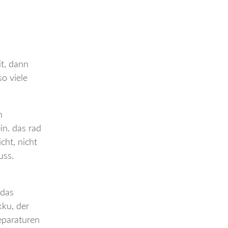
it, dann
so viele
h
in. das rad
icht, nicht
uss.
 das
kku, der
reparaturen