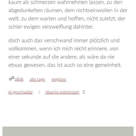
kaum als schmerzen wahrnehmen lassen, zu den
abgedunkelten räumen, dem nichtseinwollen in der
welt. zu dem warten und hoffen, nicht zuletzt. der
schier ewigen verzweiflung dahinter.
doch auch das verschwand immer plötzlich und
vollkommen, wenn ich mich recht erinnere. von
einer sekunde auf die andere, als wäre da nie
etwas gewesen. das ist auch so eine gemeinheit.
plink
kategorien
schlagwörter
alle tage
migräne
ki-geschwätz
diverse existenzen