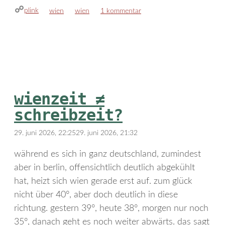
plink
kategorien
schlagwörter
wien
wien
1 kommentar
wienzeit ≠
schreibzeit?
29. juni 2026, 22:25
29. juni 2026, 21:32
während es sich in ganz deutschland, zumindest
aber in berlin, offensichtlich deutlich abgekühlt
hat, heizt sich wien gerade erst auf. zum glück
nicht über 40°, aber doch deutlich in diese
richtung. gestern 39°, heute 38°, morgen nur noch
35°, danach geht es noch weiter abwärts. das sagt