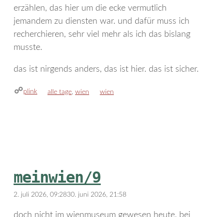
erzählen, das hier um die ecke vermutlich
jemandem zu diensten war. und dafür muss ich
recherchieren, sehr viel mehr als ich das bislang
musste.
das ist nirgends anders, das ist hier. das ist sicher.
plink
kategorien
schlagwörter
alle tage
,
wien
wien
meinwien/9
2. juli 2026, 09:28
30. juni 2026, 21:58
doch nicht im wienmuseum gewesen heute. bei