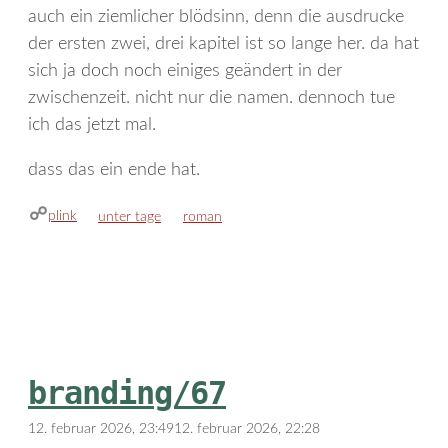
auch ein ziemlicher blödsinn, denn die ausdrucke
der ersten zwei, drei kapitel ist so lange her. da hat
sich ja doch noch einiges geändert in der
zwischenzeit. nicht nur die namen. dennoch tue
ich das jetzt mal.
dass das ein ende hat.
plink
kategorien
schlagwörter
unter tage
roman
branding/67
12. februar 2026, 23:49
12. februar 2026, 22:28