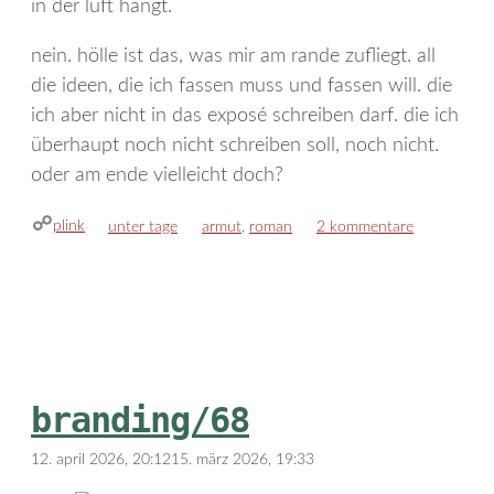
in der luft hängt.
nein. hölle ist das, was mir am rande zufliegt. all
die ideen, die ich fassen muss und fassen will. die
ich aber nicht in das exposé schreiben darf. die ich
überhaupt noch nicht schreiben soll, noch nicht.
oder am ende vielleicht doch?
plink
kategorien
schlagwörter
unter tage
armut
,
roman
2 kommentare
branding/68
12. april 2026, 20:12
15. märz 2026, 19:33