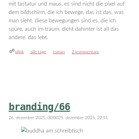
mit tastatur und maus, es sind nicht die pixel auf
dem bildschirm, die ich bewege. das ist das, was
man sieht. diese bewegungen sind es, die ich
spüre, auch im traum. dicht dahinter ist all das
andere. das lebt.
plink
kategorien
schlagwörter
alle tage
roman
2 kommentare
branding/66
26. dezember 2025, 00:00
25. dezember 2025, 22:51