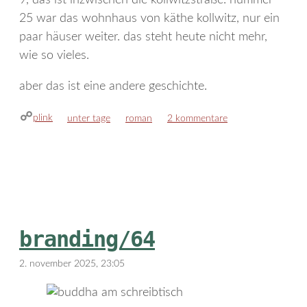
9, das ist inzwischen die kollwitzstraße. nummer
25 war das wohnhaus von käthe kollwitz, nur ein
paar häuser weiter. das steht heute nicht mehr,
wie so vieles.
aber das ist eine andere geschichte.
plink
kategorien
schlagwörter
unter tage
roman
2 kommentare
branding/64
2. november 2025, 23:05