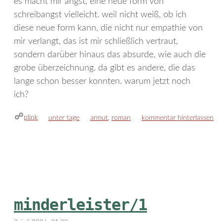
es macht mir angst, eine neue form von
schreibangst vielleicht. weil nicht weiß, ob ich
diese neue form kann, die nicht nur empathie von
mir verlangt, das ist mir schließlich vertraut,
sondern darüber hinaus das absurde, wie auch die
grobe überzeichnung. da gibt es andere, die das
lange schon besser konnten. warum jetzt noch
ich?
plink
kategorien
schlagwörter
unter tage
armut
,
roman
kommentar hinterlassen
minderleister/1