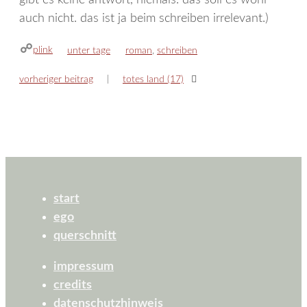
auch nicht. das ist ja beim schreiben irrelevant.)
plink
kategorien
schlagwörter
unter tage
roman
,
schreiben
vorheriger beitrag
totes land (17)
start
ego
querschnitt
impressum
credits
datenschutzhinweis