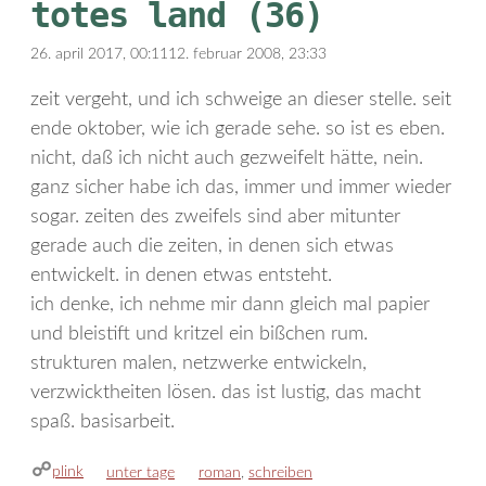
totes land (36)
26. april 2017, 00:11
12. februar 2008, 23:33
zeit vergeht, und ich schweige an dieser stelle. seit
ende oktober, wie ich gerade sehe. so ist es eben.
nicht, daß ich nicht auch gezweifelt hätte, nein.
ganz sicher habe ich das, immer und immer wieder
sogar. zeiten des zweifels sind aber mitunter
gerade auch die zeiten, in denen sich etwas
entwickelt. in denen etwas entsteht.
ich denke, ich nehme mir dann gleich mal papier
und bleistift und kritzel ein bißchen rum.
strukturen malen, netzwerke entwickeln,
verzwicktheiten lösen. das ist lustig, das macht
spaß. basisarbeit.
plink
kategorien
schlagwörter
unter tage
roman
,
schreiben