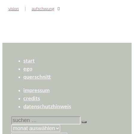
vision
aufschwung
start
ego
querschnitt
impressum
credits
datenschutzhinweis
suchen
nach: