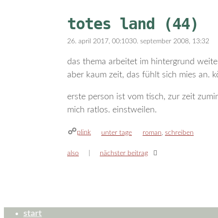
totes land (44)
26. april 2017, 00:10
30. september 2008, 13:32
das thema arbeitet im hintergrund weite
aber kaum zeit, das fühlt sich mies an. 
erste person ist vom tisch, zur zeit zum
mich ratlos. einstweilen.
plink
kategorien
schlagwörter
unter tage
roman
,
schreiben
also
nächster beitrag
start