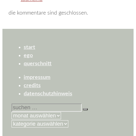
die kommentare sind geschlossen.
start
ego
querschnitt
impressum
credits
datenschutzhinweis
suchen
nach:
kategorien