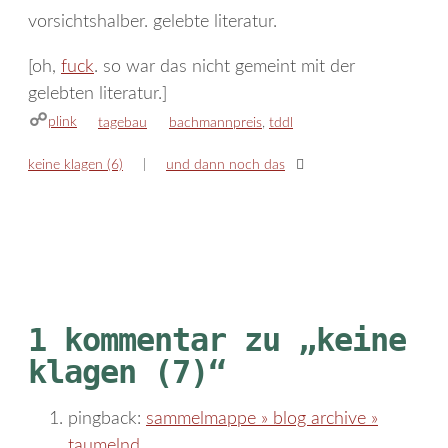
vorsichtshalber. gelebte literatur.
[oh,
fuck
. so war das nicht gemeint mit der
gelebten literatur.]
plink
kategorien
schlagwörter
tagebau
bachmannpreis
,
tddl
keine klagen (6)
und dann noch das
1 kommentar zu „keine
klagen (7)“
pingback:
sammelmappe » blog archive »
taumelnd