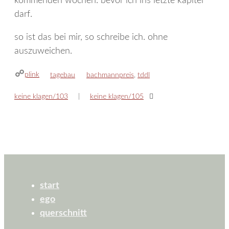
kommenden wochen. bevor ich ins letzte kapitel
darf.
so ist das bei mir, so schreibe ich. ohne
auszuweichen.
plink
kategorien
schlagwörter
tagebau
bachmannpreis
,
tddl
keine klagen/103
keine klagen/105
start
ego
querschnitt