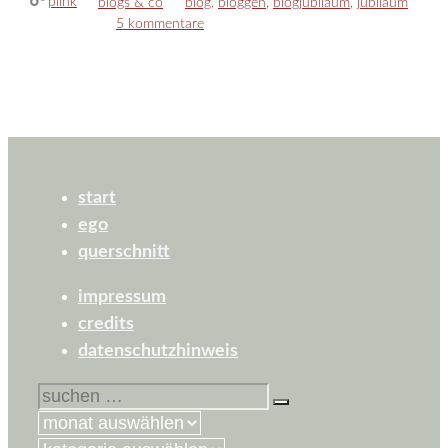
plink
kategorien
schlagwörter
blogs & co
blog
,
bloggen
,
blogjubiläum
,
jubiläum
5 kommentare
start
ego
querschnitt
impressum
credits
datenschutzhinweis
suchen
nach: