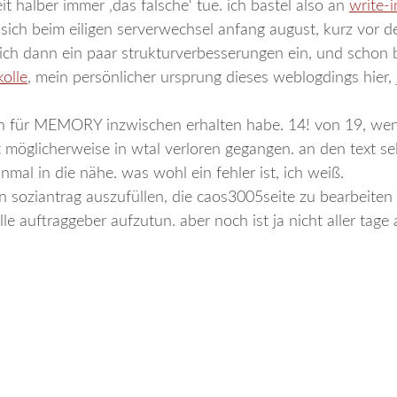
eit halber immer ‚das falsche‘ tue. ich bastel also an
write-i
 sich beim eiligen serverwechsel anfang august, kurz vor 
ich dann ein paar strukturverbesserungen ein, und schon b
kolle
, mein persönlicher ursprung dieses weblogdings hier, j
ich für MEMORY inzwischen erhalten habe. 14! von 19, we
st möglicherweise in wtal verloren gegangen. an den text se
nmal in die nähe. was wohl ein fehler ist, ich weiß.
en soziantrag auszufüllen, die caos3005seite zu bearbeiten
e auftraggeber aufzutun. aber noch ist ja nicht aller tage