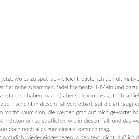
jetzt, wo es zu spät ist, vielleicht, bastel ich den ultimati
er 5er reihe zusammen, fädel Memento II-IV ein und dazu
verstanden haben mag. ;-) aber so kommt es gut. ich schie
ße – scheint in diesem fall vertretbar), auf die art taugt 
m macht kaum sinn, die werden grad auf mich gewartet ha
t nichttun um so sträflicher, wie in diesem fall. und das 
 dann doch noch alles zum einsatz kommen mag.
türlich wieder eingestiegen in den text. nicht, daß ich 