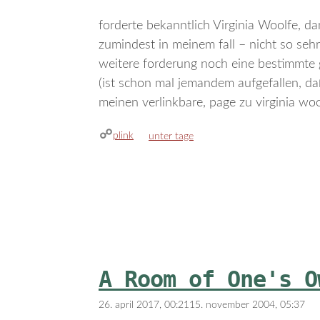
forderte bekanntlich Virginia Woolfe, d
zumindest in meinem fall – nicht so sehr
weitere forderung noch eine bestimmte 
(ist schon mal jemandem aufgefallen, da
meinen verlinkbare, page zu virginia woo
plink
kategorien
unter tage
A Room of One's O
26. april 2017, 00:21
15. november 2004, 05:37