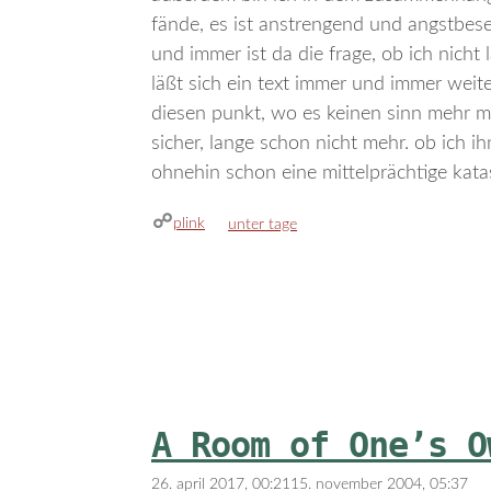
fände, es ist anstrengend und angstbesetz
und immer ist da die frage, ob ich nich
läßt sich ein text immer und immer weiter
diesen punkt, wo es keinen sinn mehr m
sicher, lange schon nicht mehr. ob ich ih
ohnehin schon eine mittelprächtige kata
plink
kategorien
unter tage
A Room of One’s O
26. april 2017, 00:21
15. november 2004, 05:37