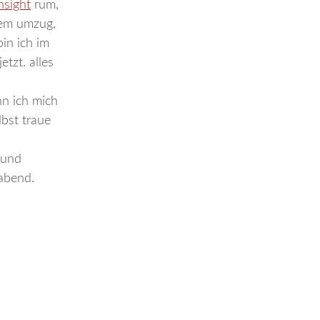
nsight
rum,
dem umzug,
in ich im
etzt. alles
nn ich mich
lbst traue
 und
 abend.