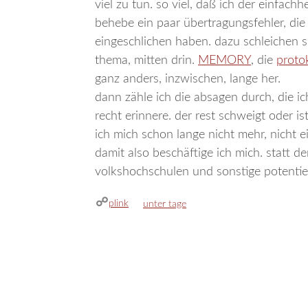
viel zu tun. so viel, daß ich der einfachh
behebe ein paar übertragungsfehler, die
eingeschlichen haben. dazu schleichen s
thema, mitten drin.
MEMORY
, die
proto
ganz anders, inzwischen, lange her.
dann zähle ich die absagen durch, die 
recht erinnere. der rest schweigt oder i
ich mich schon lange nicht mehr, nicht ei
damit also beschäftige ich mich. statt d
volkshochschulen und sonstige potentiell
plink
kategorien
unter tage