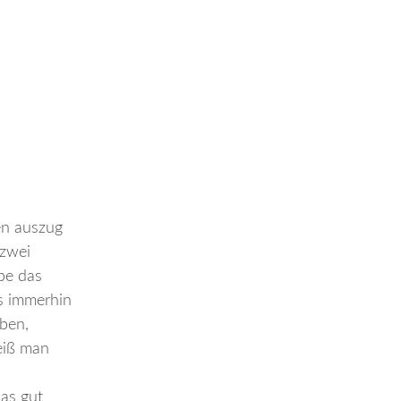
ven auszug
 zwei
be das
es immerhin
ben,
weiß man
das gut